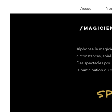
Accueil
Nos
/magicien
Alphonse le magicie
circonstances, soiré
Des spectacles pour 
la participation du 
Sp