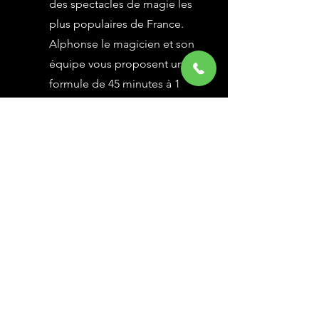
des spectacles de magie les
plus populaires de France.
Alphonse le magicien et son
équipe vous proposent une
formule de 45 minutes à 1
heure selon vos besoins,
avec des grandes illusions
vues à l’émission Le Plus
Grand Cabaret du Monde sur
France 2, une animation
magique avec le public.
En savoir Plus