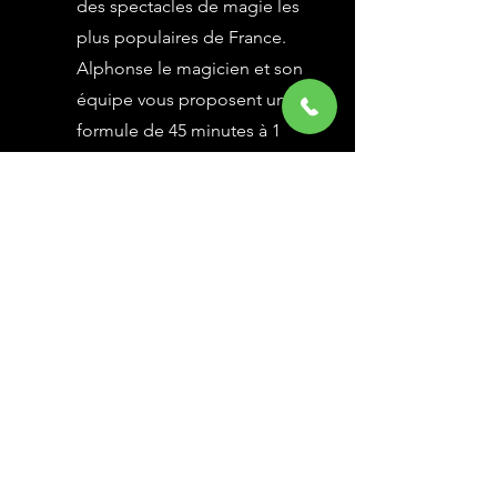
des spectacles de magie les
plus populaires de France.
Alphonse le magicien et son
équipe vous proposent une
formule de 45 minutes à 1
heure selon vos besoins,
avec des grandes illusions
vues à l’émission Le Plus
Grand Cabaret du Monde sur
France 2, une animation
magique avec le public.
En savoir Plus