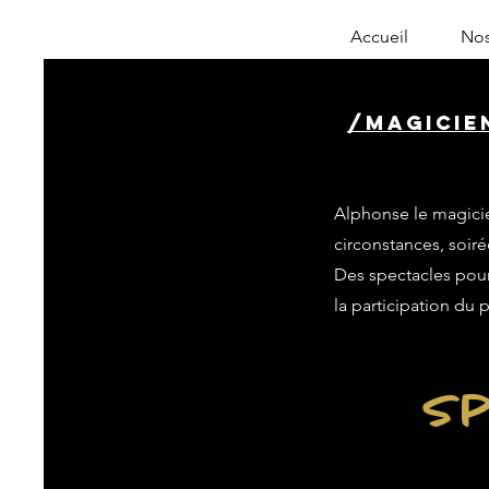
Accueil
Nos
/magicie
Alphonse le magicie
circonstances, soiré
Des spectacles pour 
la participation du 
Sp