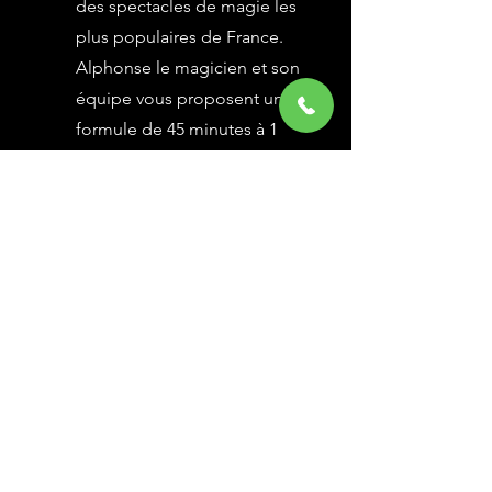
des spectacles de magie les
plus populaires de France.
Alphonse le magicien et son
équipe vous proposent une
formule de 45 minutes à 1
heure selon vos besoins,
avec des grandes illusions
vues à l’émission Le Plus
Grand Cabaret du Monde sur
France 2, une animation
magique avec le public.
En savoir Plus