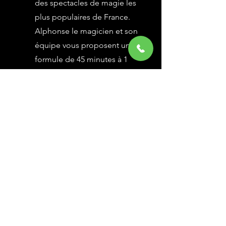
des spectacles de magie les
plus populaires de France.
Alphonse le magicien et son
équipe vous proposent une
formule de 45 minutes à 1
heure selon vos besoins,
avec des grandes illusions
vues à l’émission Le Plus
Grand Cabaret du Monde sur
France 2, une animation
magique avec le public.
En savoir Plus