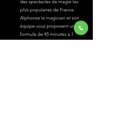
des spectacles de magie les
plus populaires de France.
Alphonse le magicien et son
équipe vous proposent une
formule de 45 minutes à 1
heure selon vos besoins,
avec des grandes illusions
vues à l’émission Le Plus
Grand Cabaret du Monde sur
France 2, une animation
magique avec le public.
En savoir Plus