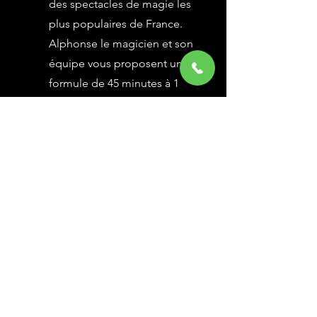
des spectacles de magie les
plus populaires de France.
Alphonse le magicien et son
équipe vous proposent une
formule de 45 minutes à 1
heure selon vos besoins,
avec des grandes illusions
vues à l’émission Le Plus
Grand Cabaret du Monde sur
France 2, une animation
magique avec le public.
En savoir Plus