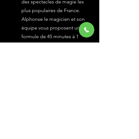
des spectacles de magie les
plus populaires de France.
Alphonse le magicien et son
équipe vous proposent une
formule de 45 minutes à 1
heure selon vos besoins,
avec des grandes illusions
vues à l’émission Le Plus
Grand Cabaret du Monde sur
France 2, une animation
magique avec le public.
En savoir Plus