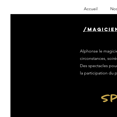
Accueil
Nos
/magicie
Alphonse le magicie
circonstances, soiré
Des spectacles pour 
la participation du 
Sp