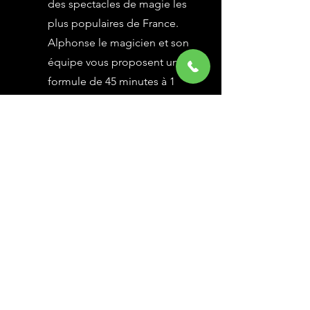
des spectacles de magie les
plus populaires de France.
Alphonse le magicien et son
équipe vous proposent une
formule de 45 minutes à 1
heure selon vos besoins,
avec des grandes illusions
vues à l’émission Le Plus
Grand Cabaret du Monde sur
France 2, une animation
magique avec le public.
En savoir Plus