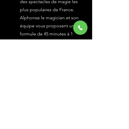
des spectacles de magie les
plus populaires de France.
Alphonse le magicien et son
équipe vous proposent une
formule de 45 minutes à 1
heure selon vos besoins,
avec des grandes illusions
vues à l’émission Le Plus
Grand Cabaret du Monde sur
France 2, une animation
magique avec le public.
En savoir Plus