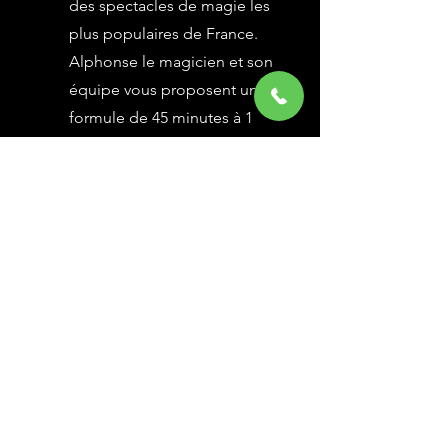
des spectacles de magie les
plus populaires de France.
Alphonse le magicien et son
équipe vous proposent une
formule de 45 minutes à 1
heure selon vos besoins,
avec des grandes illusions
vues à l’émission Le Plus
Grand Cabaret du Monde sur
France 2, une animation
magique avec le public.
En savoir Plus