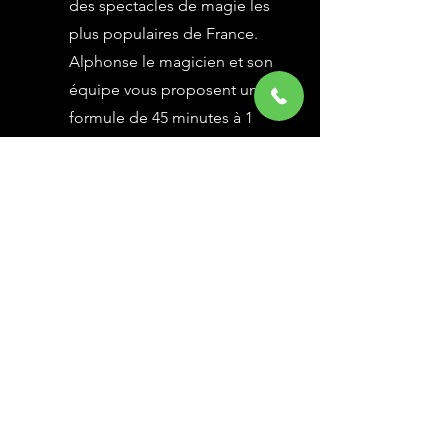
des spectacles de magie les
plus populaires de France.
Alphonse le magicien et son
équipe vous proposent une
formule de 45 minutes à 1
heure selon vos besoins,
avec des grandes illusions
vues à l’émission Le Plus
Grand Cabaret du Monde sur
France 2, une animation
magique avec le public.
En savoir Plus