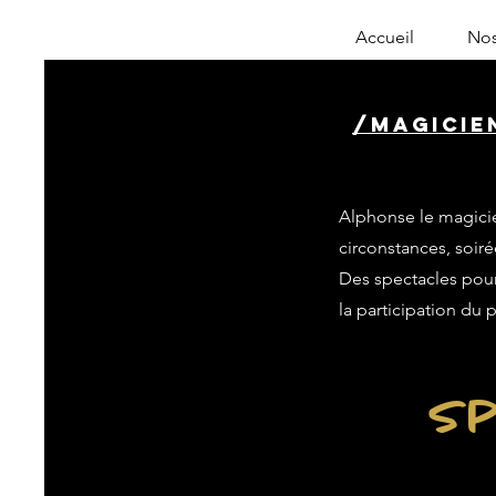
Accueil
Nos
/magicien
Alphonse le magicie
circonstances, soiré
Des spectacles pour 
la participation du 
Sp