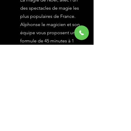
des spectacles de magie les
plus populaires de France.
Alphonse le magicien et son
équipe vous proposent une
formule de 45 minutes à 1
heure selon vos besoins,
avec des grandes illusions
vues à l’émission Le Plus
Grand Cabaret du Monde sur
France 2, une animation
magique avec le public.
En savoir Plus