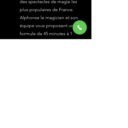
des spectacles de magie les
plus populaires de France.
Alphonse le magicien et son
équipe vous proposent une
formule de 45 minutes à 1
heure selon vos besoins,
avec des grandes illusions
vues à l’émission Le Plus
Grand Cabaret du Monde sur
France 2, une animation
magique avec le public.
En savoir Plus