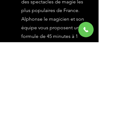
des spectacles de magie les
plus populaires de France.
Alphonse le magicien et son
équipe vous proposent une
formule de 45 minutes à 1
heure selon vos besoins,
avec des grandes illusions
vues à l’émission Le Plus
Grand Cabaret du Monde sur
France 2, une animation
magique avec le public.
En savoir Plus