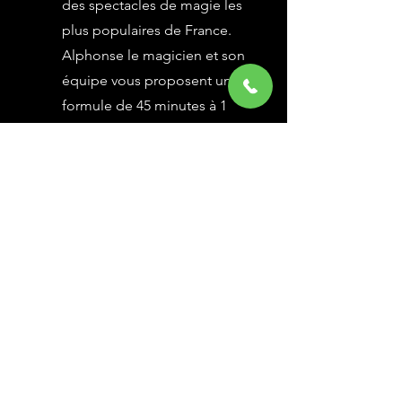
des spectacles de magie les
plus populaires de France.
Alphonse le magicien et son
équipe vous proposent une
formule de 45 minutes à 1
heure selon vos besoins,
avec des grandes illusions
vues à l’émission Le Plus
Grand Cabaret du Monde sur
France 2, une animation
magique avec le public.
En savoir Plus