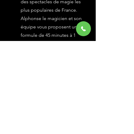
des spectacles de magie les
plus populaires de France.
Alphonse le magicien et son
équipe vous proposent une
formule de 45 minutes à 1
heure selon vos besoins,
avec des grandes illusions
vues à l’émission Le Plus
Grand Cabaret du Monde sur
France 2, une animation
magique avec le public.
En savoir Plus