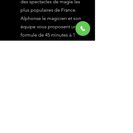
des spectacles de magie les
plus populaires de France.
Alphonse le magicien et son
équipe vous proposent une
formule de 45 minutes à 1
heure selon vos besoins,
avec des grandes illusions
vues à l’émission Le Plus
Grand Cabaret du Monde sur
France 2, une animation
magique avec le public.
En savoir Plus