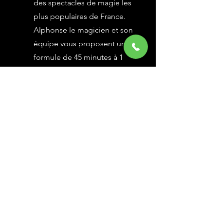
des spectacles de magie les
plus populaires de France.
Alphonse le magicien et son
équipe vous proposent une
formule de 45 minutes à 1
heure selon vos besoins,
avec des grandes illusions
vues à l’émission Le Plus
Grand Cabaret du Monde sur
France 2, une animation
magique avec le public.
En savoir Plus