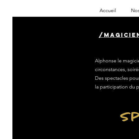
Accueil
Nos
/magicien
Alphonse le magicie
circonstances, soiré
Des spectacles pour 
la participation du 
Sp