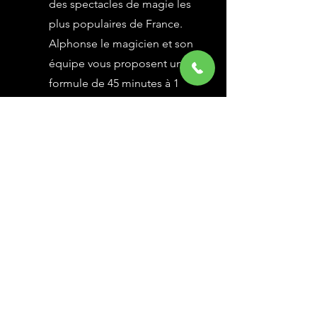
des spectacles de magie les
plus populaires de France.
Alphonse le magicien et son
équipe vous proposent une
formule de 45 minutes à 1
heure selon vos besoins,
avec des grandes illusions
vues à l’émission Le Plus
Grand Cabaret du Monde sur
France 2, une animation
magique avec le public.
En savoir Plus