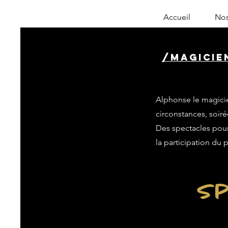
Accueil
Nos
/magicie
Alphonse le magicie
circonstances, soiré
Des spectacles pour 
la participation du 
Sp