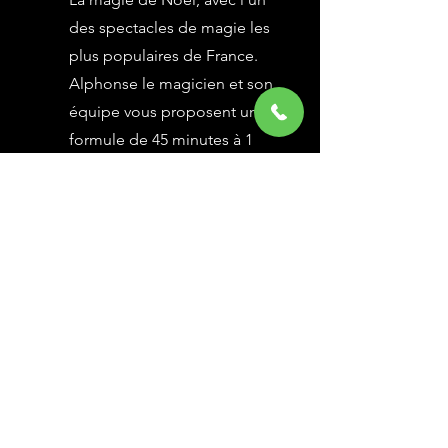
des spectacles de magie les
plus populaires de France.
Alphonse le magicien et son
équipe vous proposent une
formule de 45 minutes à 1
heure selon vos besoins,
avec des grandes illusions
vues à l’émission Le Plus
Grand Cabaret du Monde sur
France 2, une animation
magique avec le public.
En savoir Plus