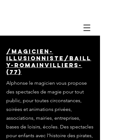
/magicien-
illusionniste/baill
y-romainvilliers-
(77)
Alphonse le magicien vous propose
des spectacles de magie pour tout
public, pour toutes circonstances,
soirées et animations privées,
associations, mairies, entreprises,
bases de loisirs, écoles. Des spectacles
pour enfants avec l'histoire des pirates,