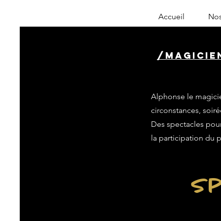
Accueil
Nos
/magicie
Alphonse le magicie
circonstances, soiré
Des spectacles pour 
la participation du 
Sp