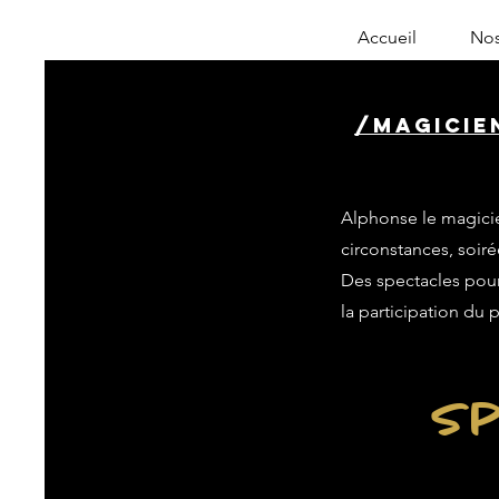
Accueil
Nos
/magicie
Alphonse le magicie
circonstances, soiré
Des spectacles pour 
la participation du 
Sp