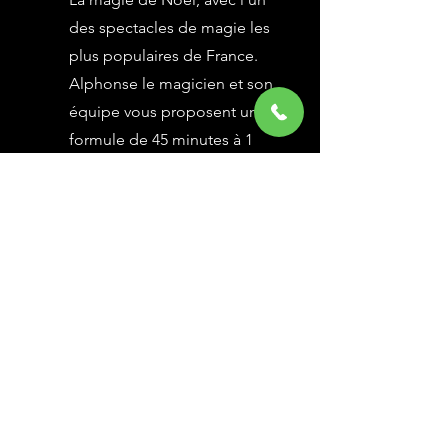
des spectacles de magie les
plus populaires de France.
Alphonse le magicien et son
équipe vous proposent une
formule de 45 minutes à 1
heure selon vos besoins,
avec des grandes illusions
vues à l’émission Le Plus
Grand Cabaret du Monde sur
France 2, une animation
magique avec le public.
En savoir Plus