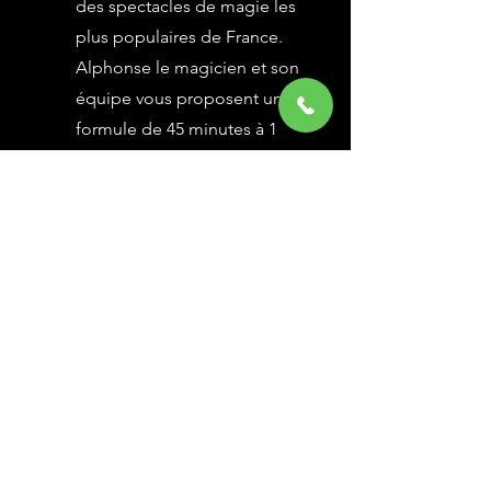
des spectacles de magie les
plus populaires de France.
Alphonse le magicien et son
équipe vous proposent une
formule de 45 minutes à 1
heure selon vos besoins,
avec des grandes illusions
vues à l’émission Le Plus
Grand Cabaret du Monde sur
France 2, une animation
magique avec le public.
En savoir Plus