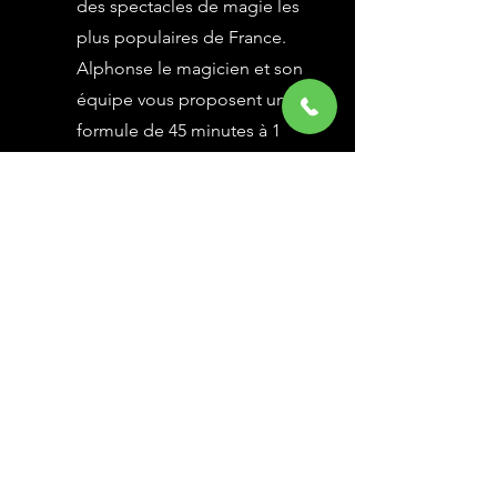
des spectacles de magie les
plus populaires de France.
Alphonse le magicien et son
équipe vous proposent une
formule de 45 minutes à 1
heure selon vos besoins,
avec des grandes illusions
vues à l’émission Le Plus
Grand Cabaret du Monde sur
France 2, une animation
magique avec le public.
En savoir Plus