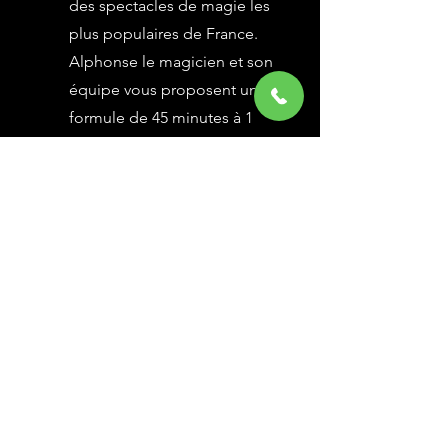
des spectacles de magie les
plus populaires de France.
Alphonse le magicien et son
équipe vous proposent une
formule de 45 minutes à 1
heure selon vos besoins,
avec des grandes illusions
vues à l’émission Le Plus
Grand Cabaret du Monde sur
France 2, une animation
magique avec le public.
En savoir Plus