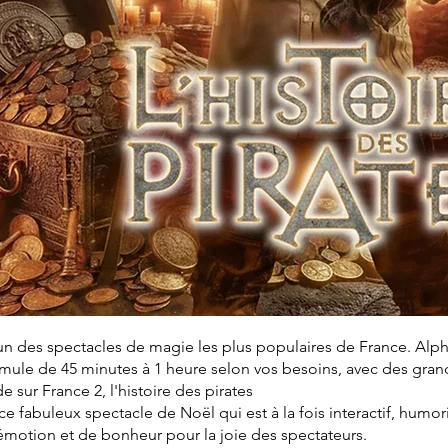
un des spectacles de magie les plus populaires de France. Alp
ule de 45 minutes à 1 heure selon vos besoins, avec des grande
sur France 2, l'histoire des pirates
 ce fabuleux spectacle de Noël qui est à la fois interactif, humor
motion et de bonheur pour la joie des spectateurs.