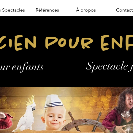
 Spectacles
Références
À propos
Contact
cien Pour en
Spectacle 
ur enfants