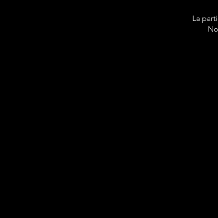
La part
No