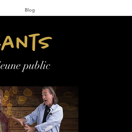
Blog
fants
jeune public