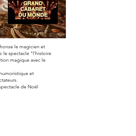
phonse le magicien et
le spectacle "l'histoire
ation magique avec le
, humoristique et
ctateurs.
 spectacle de Noël