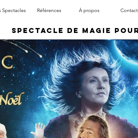
 Spectacles
Références
À propos
Contact
Spectacle de Magie pou
magicien arbre de noël