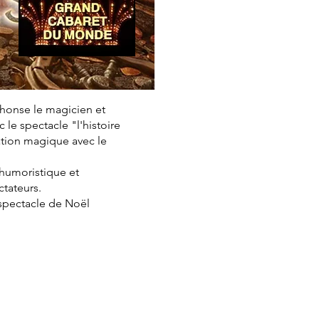
phonse le magicien et
le spectacle "l'histoire
ation magique avec le
, humoristique et
ctateurs.
 spectacle de Noël