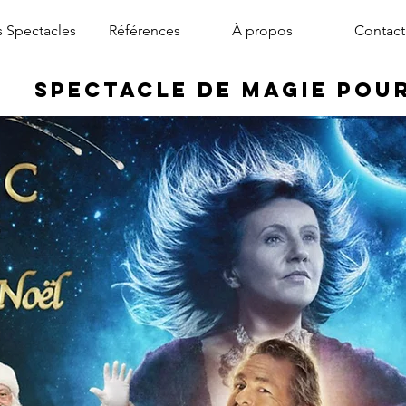
 Spectacles
Références
À propos
Contact
Spectacle de Magie pou
magicien arbre de noël