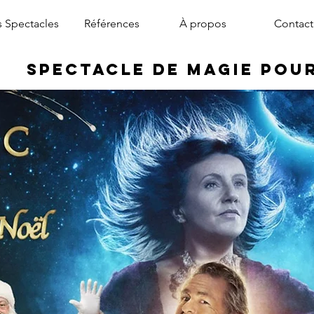
 Spectacles
Références
À propos
Contact
Spectacle de Magie pou
magicien arbre de noël