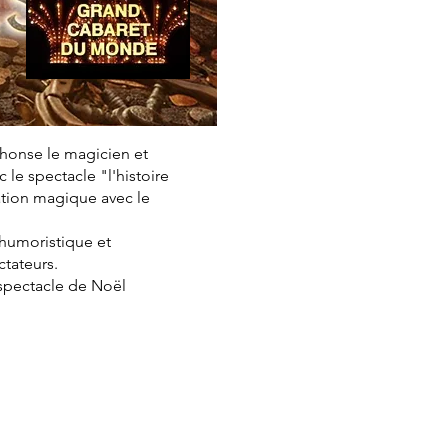
phonse le magicien et
le spectacle "l'histoire
ation magique avec le
, humoristique et
ctateurs.
 spectacle de Noël