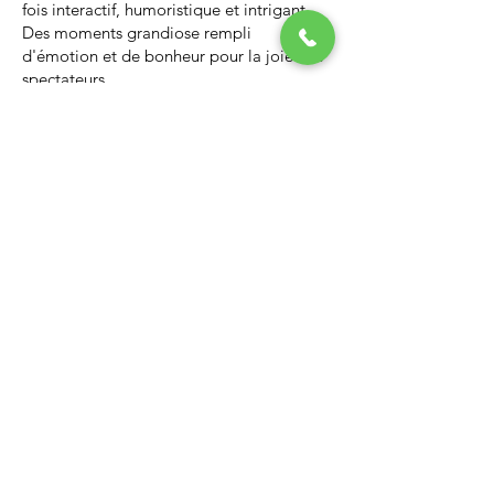
fois interactif, humoristique et intrigant.
Des moments grandiose rempli
d'émotion et de bonheur pour la joie des
spectateurs.
Nous vous invitons à regarder la vidéo ci-
dessous qui vous donnera un avant-goût
d’un spectacle de Noël professionnel, il
vous enchantera et vous ne serez pas
déçus.
Lien Youtube du spectacle de
Noël
https://youtu.be/PNAarNmUwvs