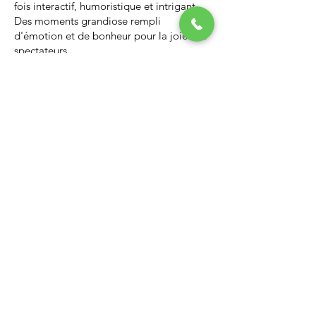
fois interactif, humoristique et intrigant.
Des moments grandiose rempli
d'émotion et de bonheur pour la joie des
spectateurs.
Nous vous invitons à regarder la vidéo ci-
dessous qui vous donnera un avant-goût
d’un spectacle de Noël professionnel, il
vous enchantera et vous ne serez pas
déçus.
Lien Youtube du spectacle de
Noël
https://youtu.be/PNAarNmUwvs