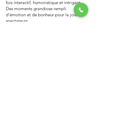
fois interactif, humoristique et intrigant.
Des moments grandiose rempli
d'émotion et de bonheur pour la joie des
spectateurs.
Nous vous invitons à regarder la vidéo ci-
dessous qui vous donnera un avant-goût
d’un spectacle de Noël professionnel, il
vous enchantera et vous ne serez pas
déçus.
Lien Youtube du spectacle de
Noël
https://youtu.be/PNAarNmUwvs