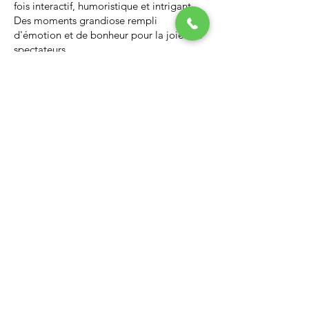
fois interactif, humoristique et intrigant.
Des moments grandiose rempli
d'émotion et de bonheur pour la joie des
spectateurs.
Nous vous invitons à regarder la vidéo ci-
dessous qui vous donnera un avant-goût
d’un spectacle de Noël professionnel, il
vous enchantera et vous ne serez pas
déçus.
Lien Youtube du spectacle de
Noël
https://youtu.be/PNAarNmUwvs