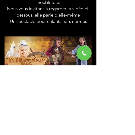
inoubliable.
Nous vous invitons à regarder la vidéo ci-
dessous, elle parle d’elle-même
Un spectacle pour enfants hors normes