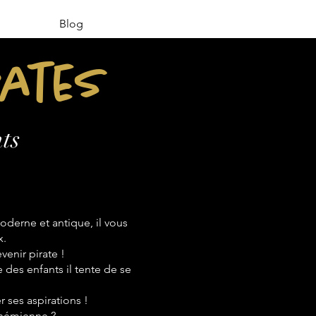
Blog
rates
ts
derne et antique, il vous
x.
venir pirate !
e des enfants il tente de se
 ses aspirations !
bohémienne ?