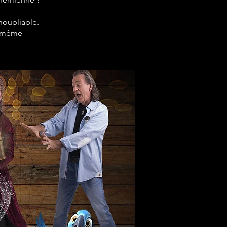
noubliable.
le-même