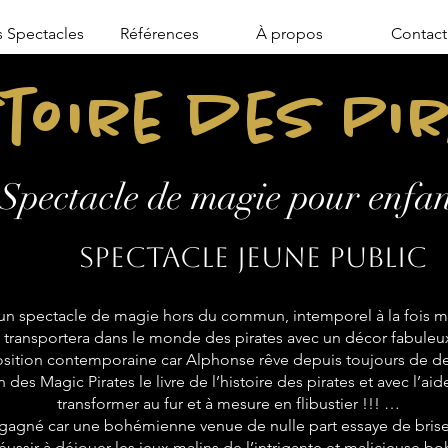
 Spectacles
Références
À propos
Contact
stoire des Pi
Spectacle de magie pour enfan
Spectacle jeune public
n spectacle de magie hors du commun, intemporel à la fois mo
transportera dans le monde des pirates avec un décor fabuleu
sition contemporaine car Alphonse rêve depuis toujours de de
 des Magic Pirates le livre de l’histoire des pirates et avec l’aid
transformer au fur et à mesure en flibustier !!! …
 gagné car une bohémienne venue de nulle part essaye de briser
réussir à déjouer les jeux malins de l’intrigante et malicieuse 