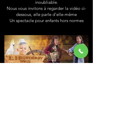
inoubliable.
Nous vous invitons à regarder la vidéo ci-
dessous, elle parle d’elle-même
Un spectacle pour enfants hors normes