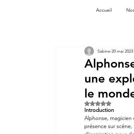
Accueil
Nos
Sabine
20 mai 2023
Alphonse
une expl
le monde
Noté NaN étoiles s
Introduction
Alphonse, magicien 
présence sur scène, s