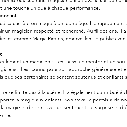
e nombreux aspirants magiciens. Il a travaillé sur de nom
nt une touche unique à chaque performance.
ionnant
sa carrière en magie à un jeune âge. Il a rapidement gr
 un magicien respecté et recherché. Au fil des ans, il a t
ioses comme Magic Pirates, émerveillant le public avec 
le
eulement un magicien ; il est aussi un mentor et un sou
iciens. Il est connu pour son approche généreuse et e
is que ses partenaires se sentent soutenus et confiants 
ne se limite pas à la scène. Il a également contribué à d
pporter la magie aux enfants. Son travail a permis à de 
 la magie et de retrouver un sentiment de surprise et d'
ienne.