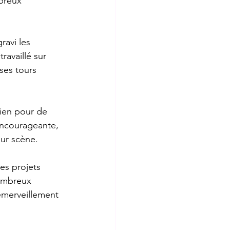
breux 
avi les 
ravaillé sur 
ses tours 
tien pour de 
ncourageante, 
sur scène.
es projets 
nombreux 
émerveillement 