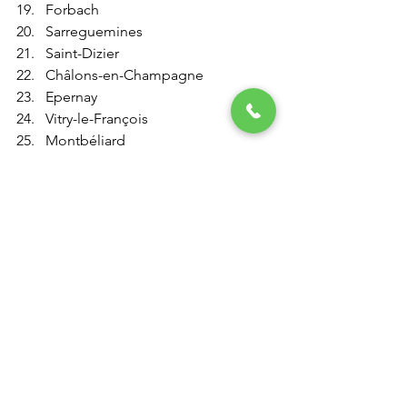
Forbach
Sarreguemines
Saint-Dizier
Châlons-en-Champagne
Epernay
Vitry-le-François
Montbéliard
Vesoul
Lons-le-Saunier
Pontarlier
Nevers
Bourg-en-Bresse
Réservation 
https://www.alphonse-
magicien.fr/contact-alphonse-le-
magicien