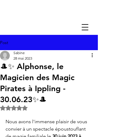
Post
Sabine
28 mai 2023
🎩✨ Alphonse, le
Magicien des Magic
Pirates à Ippling -
30.06.23✨🎩
Noté NaN étoiles sur 5.
Nous avons l'immense plaisir de vous 
convier à un spectacle époustouflant 
de magie familiale le 
30 juin 2023 à 