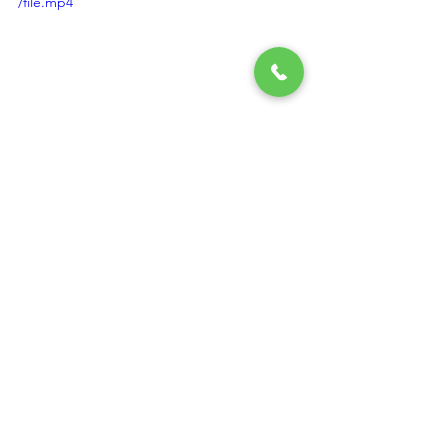
/file.mp4
Voir tout
Posts récents