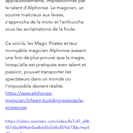
applaudissements, impressionnés par 
le talent d'Alphonse. Le magicien, un 
sourire malicieux aux lèvres, 
s'approcha de la moto et l'enfourcha 
sous les acclamations de la foule.
Ce soir-là, les Magic Pirates et leur 
incroyable magicien Alphonse avaient 
une fois de plus prouvé que la magie, 
lorsqu'elle est pratiquée avec talent et 
passion, pouvait transporter les 
spectateurs dans un monde où 
l'impossible devient réalité.
https://www.alphonse-
magicien.fr/team-building-spectacle-
entreprise
https://video.wixstatic.com/video/fe7c47_e06
457d5a3694eb0ad6dd5d3dfa307fd/720p/mp4