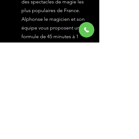
des spectacles de magie les
plus populaires de France.
Alphonse le magicien et son
équipe vous proposent une
formule de 45 minutes à 1
heure selon vos besoins,
avec des grandes illusions
vues à l’émission Le Plus
Grand Cabaret du Monde sur
France 2, une animation
magique avec le public.
En savoir Plus