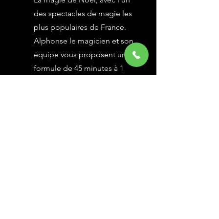
des spectacles de magie les
plus populaires de France.
Alphonse le magicien et son
équipe vous proposent une
formule de 45 minutes à 1
heure selon vos besoins,
avec des grandes illusions
vues à l’émission Le Plus
Grand Cabaret du Monde sur
France 2, une animation
magique avec le public.
En savoir Plus