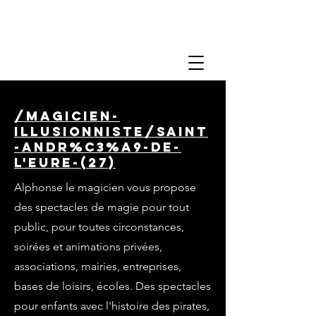
/magicien-
illusionniste/saint
-andr%C3%A9-de-
l'eure-(27)
Alphonse le magicien vous propose
des spectacles de magie pour tout
public, pour toutes circonstances,
soirées et animations privées,
associations, mairies, entreprises,
bases de loisirs, écoles. Des spectacles
pour enfants avec l'histoire des pirates,