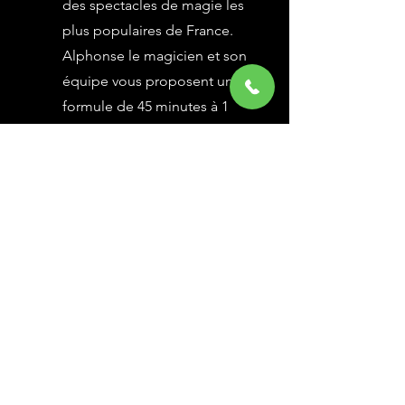
des spectacles de magie les
plus populaires de France.
Alphonse le magicien et son
équipe vous proposent une
formule de 45 minutes à 1
heure selon vos besoins,
avec des grandes illusions
vues à l’émission Le Plus
Grand Cabaret du Monde sur
France 2, une animation
magique avec le public.
En savoir Plus